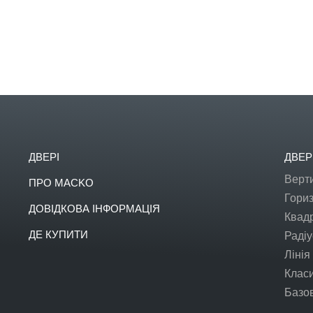
ДВЕРІ
ДВЕР
Верт
ПРО MACKO
Гори
ДОВІДКОВА ІНФОРМАЦІЯ
Квад
ДЕ КУПИТИ
Радіу
Лінія
Клас
Базо