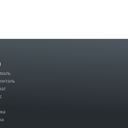
І
икаль
зонталь
рат
с
ика
ва